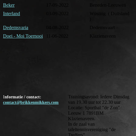
Beker
17-09-2022
Beneden-Leeuwen
Interland
03-09-2022
Wüsting ( Duitsland
)
Dedemsvaria
04-08-2022
Dedemsvaart
Doei - Moi Toernooi
11-06-2022
Klazienaveen
Trainingsavond: Iedere Dinsdag
I
nformatie / contact:
van 19.30 uur tot 22.30 uur
contact@brikkenmikkers.com
Locatie: Sporthal "de Zon"
Leeuw 1 7891BM
Klazienaveen.
In de zaal van
tafeltennisvereniging "de
Treffers"