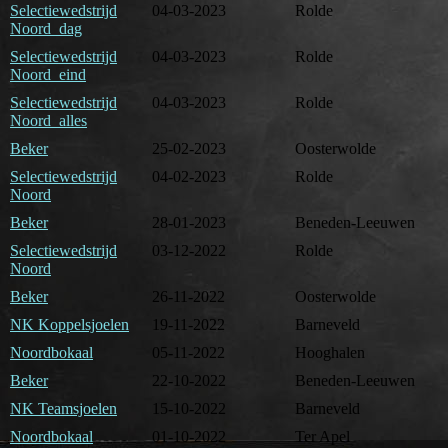
Selectiewedstrijd
04-03-2023
Rolde
Noord dag
Selectiewedstrijd
04-03-2023
Rolde
Noord eind
Selectiewedstrijd
04-03-2023
Rolde
Noord alles
Beker
25-02-2023
Oosterwolde
Selectiewedstrijd
04-02-2023
Rolde
Noord
Beker
28-01-2023
Beneden-Leeuwen
Selectiewedstrijd
03-12-2022
Rolde
Noord
Beker
26-11-2022
Oosterwolde
NK Koppelsjoelen
19-11-2022
Barneveld
Noordbokaal
05-11-2022
Hooghalen
Beker
22-10-2022
Beneden-Leeuwen
NK Teamsjoelen
15-10-2022
Barneveld
Noordbokaal
01-10-2022
Ter Apel