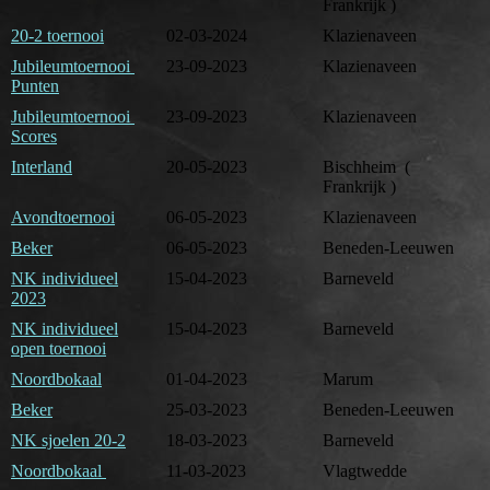
Frankrijk )
20-2 toernooi
02-03-2024
Klazienaveen
Jubileumtoernooi
23-09-2023
Klazienaveen
Punten
Jubileumtoernooi
23-09-2023
Klazienaveen
Scores
Interland
20-05-2023
Bischheim (
Frankrijk )
Avondtoernooi
06-05-2023
Klazienaveen
Beker
06-05-2023
Beneden-Leeuwen
NK individueel
15-04-2023
Barneveld
2023
NK individueel
15-04-2023
Barneveld
open toernooi
Noordbokaal
01-04-2023
Marum
Beker
25-03-2023
Beneden-Leeuwen
NK sjoelen 20-2
18-03-2023
Barneveld
Noordbokaal
11-03-2023
Vlagtwedde