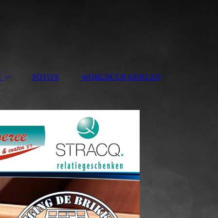
K
FOTO'S
WORLDCUP SJOELEN