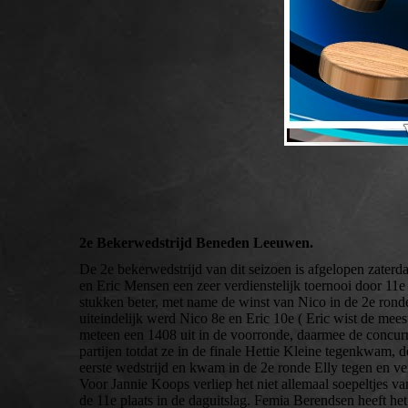
2e Bekerwedstrijd Beneden Leeuwen.
De 2e bekerwedstrijd van dit seizoen is afgelopen 
en Eric Mensen een zeer verdienstelijk toernooi door 11e 
stukken beter, met name de winst van Nico in de 2e ron
uiteindelijk werd Nico 8e en Eric 10e ( Eric wist de mees
meteen een 1408 uit in de voorronde, daarmee de concurr
partijen totdat ze in de finale Hettie Kleine tegenkwam, 
eerste wedstrijd en kwam in de 2e ronde Elly tegen en ve
Voor Jannie Koops verliep het niet allemaal soepeltjes va
de 11e plaats in de daguitslag. Femia Berendsen heeft he