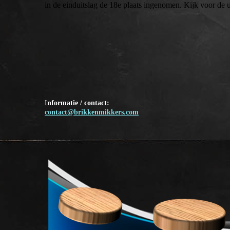
in de einduitslag de 18e plaats ingenomen. Kijk voor de u
I
nformatie / contact:
contact@brikkenmikkers.com