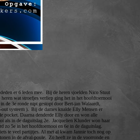
n er 6 leden mee. Bij de heren sjoelden Nico Stuut
heren wat stroefjes verliep ging het in het hoofdtoernooi
 de 3e ronde nipt gestopt door Bert-jan Walaardt,
ck-out systeem ). Bij de dames knalde Elly Mensen er
 de pocket. Daarna denderde Elly door en won alle
ooi als in de daguitslag 2e. Jacquelien Klunder won haar
d zo 5e in het hoofdtoernooi en 6e in de daguitslag.
ets te veel partijtjes. Al met al kwam Jannie toch nog op
tonen in de afval-poule. Zo heeft ze in de voorronde en