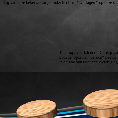
itslag van deze bekerwedstrijd onder het item " Uitslagen " op deze site
Trainingsavond: Iedere Dinsdag van
Locatie: Sporthal "de Zon" Leeu
In de zaal van tafeltennisvereniging