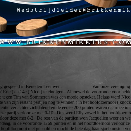
zaterdag gespeeld in Beneden Leeuwen. Van onze vereniging dede
( Eric ) en 14e ( Nico ) te eindigen. Alhoewel de voorronde voor beide 
de tegen Tim van Sommeren was een mooie opsteker. Helaas werd Nico in
te van zijn restant-partijen nog te winnen ) in het hoofdtoernooi ( kno
entie ver achter zich latend en de eerste 200 punten waren daarmee in
deze partij verloor ze met 0-10 . Dus werd Elly zowel in het hoofdtoern
rloor deze met 8-2. De rest van de partijen won Jacquelien weer en wer
ndaag, in de voorronde 1269 punten en in het hoofdtoernooi verloor ze i
t hoofdtoernooi niet gehaald en mocht de hele dag haar sjoelkunsten ver