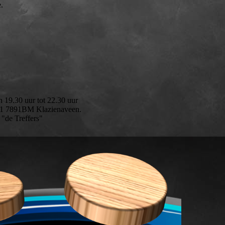
.
 19.30 uur tot 22.30 uur
w 1 7891BM Klazienaveen.
 "de Treffers"