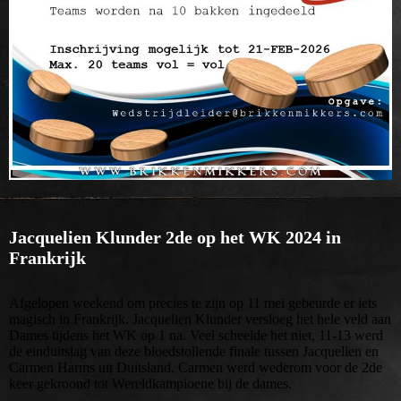
Jacquelien Klunder 2de op het WK 2024 in
Frankrijk
Afgelopen weekend om precies te zijn op 11 mei gebeurde er iets
magisch in Frankrijk. Jacquelien Klunder versloeg het hele veld aan
Dames tijdens het WK op 1 na. Veel scheelde het niet, 11-13 werd
de einduitslag van deze bloedstollende finale tussen Jacquelien en
Carmen Harms uit Duitsland. Carmen werd wederom voor de 2de
keer gekroond tot Wereldkampioene bij de dames.