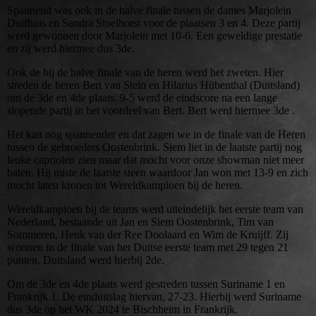
Spannend was ook in de halve finale tussen de dames Marjolein
Duifhuis en Sandra Stoelhorst voor de plaatsen 3 en 4. Deze partij
werd gewonnen door Marjolein met 10-6. Een geweldige prestatie
en zij werd hiermee dus 3de.
Ook de bij de halve finale van de heren werd het zweten.
Hier
streden de heren Bert van Stein en Hilarius Hübenthal (Duitsland)
om de 3de en 4de plaats. 9-5 werd de eindscore na een lange
slopende partij in het voordeel van Bert. Bert werd hiermee 3de .
Het kan nog spannender en dat zagen we in de finale van de Heren
tussen de gebroeders Oostenbrink. Siem liet in de laatste partij nog
leuke capriolen zien maar dat mocht voor onze showman niet meer
baten. Hij miste de laatste steen waardoor Jan won met 13-9 en zich
mocht laten kronen tot Wereldkampioen bij de heren.
Wereldkampioen bij de teams werd uiteindelijk het eerste team van
Nederland, bestaande uit Jan en Siem Oostenbrink, Tim van
Sommeren, Henk van der Ree Doolaard en Wim de Kruijff. Zij
wonnen in de finale van het Duitse eerste team met 29 tegen 21
punten. Duitsland werd hierbij 2de.
Om de 3de en 4de plaats werd gestreden tussen Suriname 1 en
Frankrijk 1. De einduitslag hiervan, 27-23. Hierbij werd Suriname
dus 3de op het WK 2024 te Bischheim in Frankrijk.