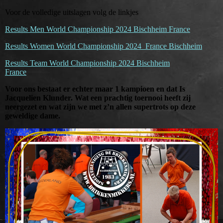
Voor de volledige uitslagen volg de linkjes
Results Men World Championship 2024 Bischheim France
Results Women World Championship 2024 France Bischheim
R
esults Team World Championship 2024 Bischheim
France
Voor ons bestaat er echter maar 1 kampioen en dat Is
Jacquelien Klunder. Wat een prachtig toernooi heeft zij
neergezet en wat zijn we met z’n allen supertrots op deze
geweldige dame.