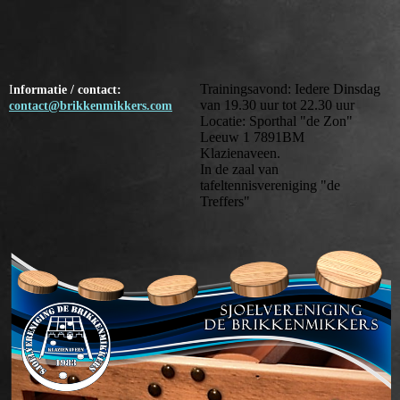
Trainingsavond: Iedere Dinsdag
I
nformatie / contact:
van 19.30 uur tot 22.30 uur
contact@brikkenmikkers.com
Locatie: Sporthal "de Zon"
Leeuw 1 7891BM
Klazienaveen.
In de zaal van
tafeltennisvereniging "de
Treffers"