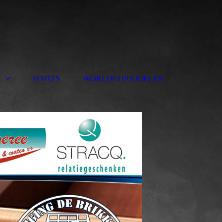
K
FOTO'S
WORLDCUP SJOELEN