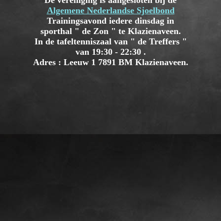
De vereniging is aangesloten bij de
Algemene Nederlandse Sjoelbond
Trainingsavond iedere dinsdag in
sporthal " de Zon " te Klazienaveen.
In de tafeltenniszaal van " de Treffers "
van 19:30 - 22:30 .
Adres : Leeuw 1 7891 BM Klazienaveen.